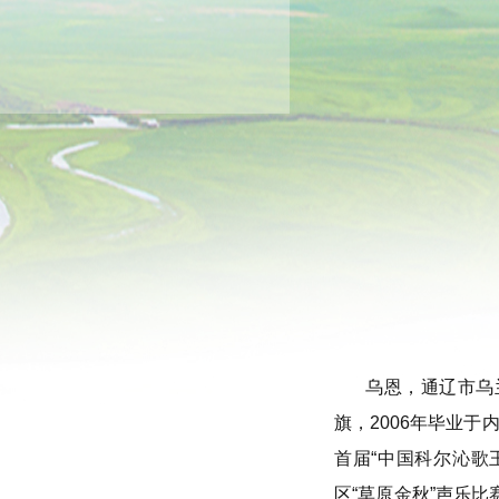
乌恩，通辽市乌
旗，2006年毕业
首届“中国科尔沁歌
区“草原金秋”声乐比