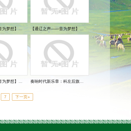
【通辽之声——音为梦想】第29期：…
【通辽之声——音为梦想】第28期：…
【通辽之声——音为梦想】第27期：…
奏响时代新乐章：科左后旗原创歌曲…
7
下一页»