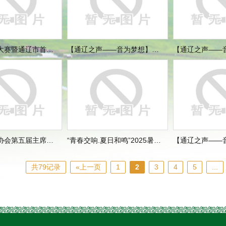
通辽市音乐大赛暨通辽市首届室内乐…
【通辽之声——音为梦想】第30期：…
通辽音乐家协会第五届主席团第三次…
“青春交响.夏日和鸣”2025暑期音…
共79记录
«上一页
1
2
3
4
5
...