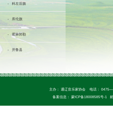
- 科左后旗
- 库伦旗
- 霍林郭勒
- 开鲁县
主办： 通辽音乐家协会 电话： 0475—
备案信息： 蒙ICP备18008585号-1 邮箱