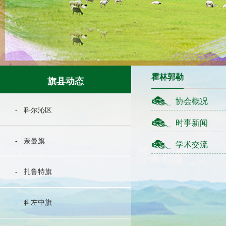
霍林郭勒
旗县动态
协会概况
- 科尔沁区
时事新闻
- 奈曼旗
学术交流
- 扎鲁特旗
- 科左中旗